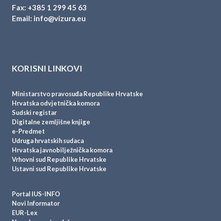
Fax: +385 1 299 45 63
Email:
info@vizura.eu
KORISNI LINKOVI
Ministarstvo pravosuđa Republike Hrvatske
Hrvatska odvjetnička komora
Sudski registar
Digitalne zemljišne knjige
e-Predmet
Udruga hrvatskih sudaca
Hrvatska javnobilježnička komora
Vrhovni sud Republike Hrvatske
Ustavni sud Republike Hrvatske
Portal IUS-INFO
Novi Informator
EUR-Lex