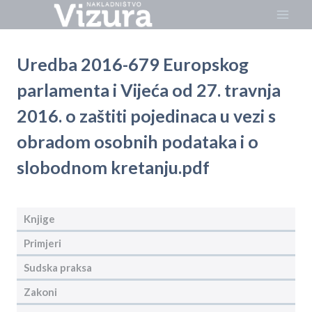
Skip
to
content
Uredba 2016-679 Europskog
parlamenta i Vijeća od 27. travnja
2016. o zaštiti pojedinaca u vezi s
obradom osobnih podataka i o
slobodnom kretanju.pdf
Knjige
Primjeri
Sudska praksa
Zakoni