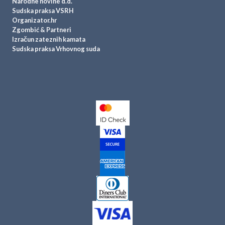
Narodne novine d.d.
Sudska praksa VSRH
Organizator.hr
Zgombić & Partneri
Izračun zateznih kamata
Sudska praksa Vrhovnog suda