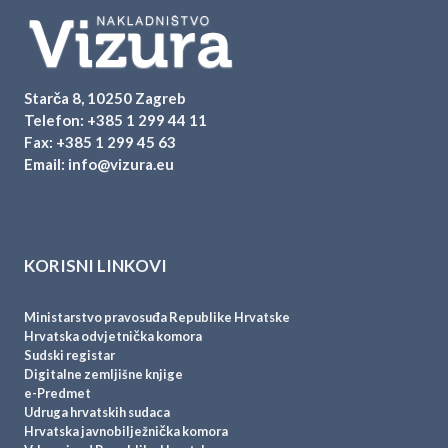
Starča 8, 10250 Zagreb
Telefon:
+385 1 299 44 11
Fax: +385 1 299 45 63
Email:
info@vizura.eu
KORISNI LINKOVI
Ministarstvo pravosuđa Republike Hrvatske
Hrvatska odvjetnička komora
Sudski registar
Digitalne zemljišne knjige
e-Predmet
Udruga hrvatskih sudaca
Hrvatska javnobilježnička komora