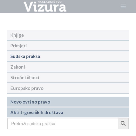
Skip
to
content
Knjige
Primjeri
Sudska praksa
Zakoni
Stručni članci
Europsko pravo
Novo ovršno pravo
Akti trgovačkih društava
Search Button
Search
for: