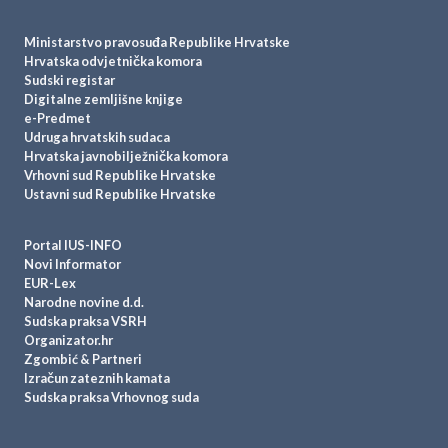
Ministarstvo pravosuđa Republike Hrvatske
Hrvatska odvjetnička komora
Sudski registar
Digitalne zemljišne knjige
e-Predmet
Udruga hrvatskih sudaca
Hrvatska javnobilježnička komora
Vrhovni sud Republike Hrvatske
Ustavni sud Republike Hrvatske
Portal IUS-INFO
Novi Informator
EUR-Lex
Narodne novine d.d.
Sudska praksa VSRH
Organizator.hr
Zgombić & Partneri
Izračun zateznih kamata
Sudska praksa Vrhovnog suda