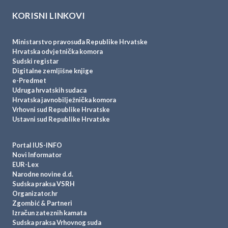
KORISNI LINKOVI
Ministarstvo pravosuđa Republike Hrvatske
Hrvatska odvjetnička komora
Sudski registar
Digitalne zemljišne knjige
e-Predmet
Udruga hrvatskih sudaca
Hrvatska javnobilježnička komora
Vrhovni sud Republike Hrvatske
Ustavni sud Republike Hrvatske
Portal IUS-INFO
Novi Informator
EUR-Lex
Narodne novine d.d.
Sudska praksa VSRH
Organizator.hr
Zgombić & Partneri
Izračun zateznih kamata
Sudska praksa Vrhovnog suda