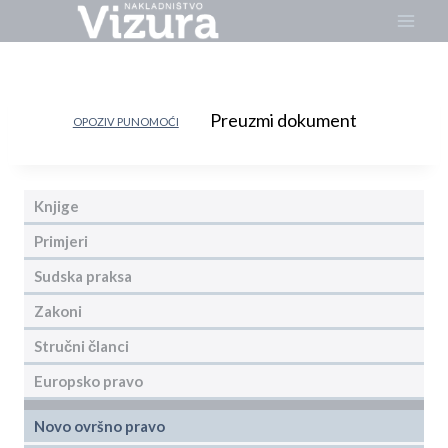
Skip
to
content
Preuzmi dokument
OPOZIV PUNOMOĆI
Knjige
Primjeri
Sudska praksa
Zakoni
Stručni članci
Europsko pravo
Novo ovršno pravo