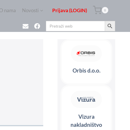
O nama
Novosti
Prijava (LOGIN)
0
Search Button
Search
for:
Orbis d.o.o.
Vizura
nakladništvo