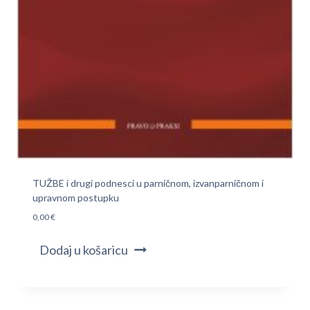
TUŽBE i drugi podnesci u parničnom, izvanparničnom i
upravnom postupku
0,00
€
Dodaj u košaricu